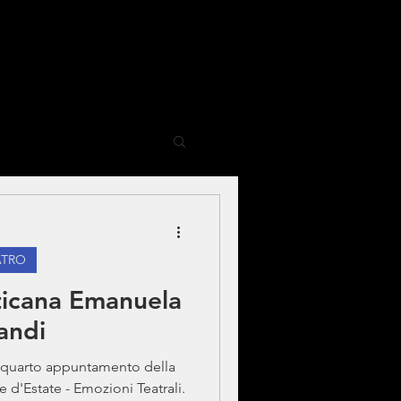
ATRO
aticana Emanuela
andi
 il quarto appuntamento della
e d'Estate - Emozioni Teatrali.