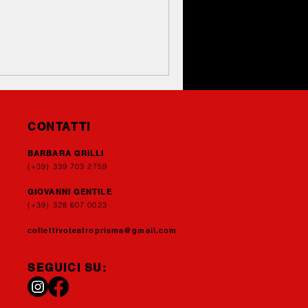
CONTATTI
BARBARA GRILLI
(+39) 339
703 2759
GIOVANNI GENTIL
E
(+39) 328 607 0023
collettivoteatroprisma@gmail.com
SEGUICI SU: