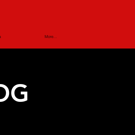
a
More...
OG