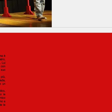
 ma è
atro,
. Lui
, con
o suo
più,
rada,
 e un
lico,
o le
mico
ono a
te le