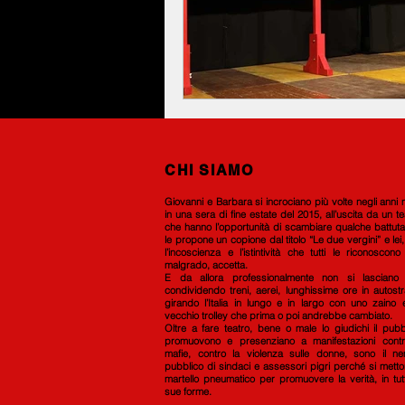
CHI SIAMO
G
iovanni e Barbara si incrociano più volte negli anni
in una sera di fine estate del 2015, all’uscita da un te
che hanno l’opportunità di scambiare qualche battuta
le propone un copione d
al titolo “Le due vergini” e lei
l’incoscienza e l’istintività che tutti le riconoscon
malgrado, accetta.
E da allora professionalmente non si lasciano 
condividendo treni, aerei, lunghissime ore in autost
girando l’Italia in lungo e in largo con uno zaino
vecchio trolley che prima o poi andrebbe cambiato.
Oltre a fare teatro, bene o male lo giudichi il pubb
promuovono e presenziano a manifestazioni contr
mafie, contro la violenza sulle donne, sono il ne
pubblico di sindaci e assessori pigri perché si mett
martello pneumatico per promuovere la verità, in tut
sue forme.