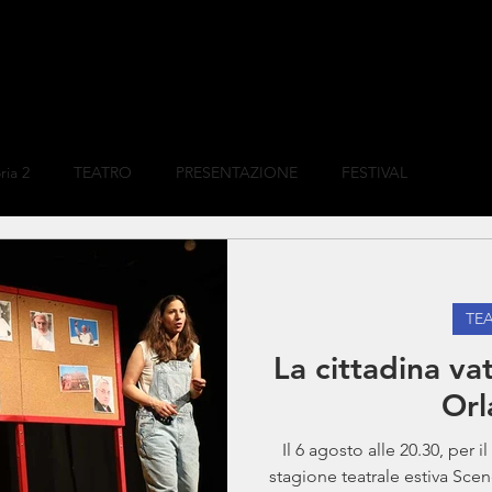
ria 2
TEATRO
PRESENTAZIONE
FESTIVAL
TE
La cittadina v
Orl
Il 6 agosto alle 20.30, per
stagione teatrale estiva Scen