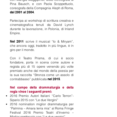
Pina Bausch, e con Paola Scoppettuolo,
coreografa della Compagnia Aleph di Roma,
dal 2001 al 2004
.
Partecipa ai workshop di scrittura creativa e
cinematografica tenuti da David Lynch
durante la lavorazione, in Polonia, di Inland
Empire.
Nel 2011
scrive il musical “Io & Miryam”,
che ancora oggi, tradotto in più lingue, è in
giro per il mondo.
Con il Teatro Prisma, di cui è socio
fondatore, porta in scena come autore e
regista più di 15 opere venendo più volte
premiato anche dal mondo della poesia per
la sua raccolta “Stronza come un assolo di
contrabbasso” pubblicata
nel 2015
.
Nel campo della drammaturgia e della
regia vince i seguenti premi:
2016 Premio Autori Italiani “Carlo Terron”-
Sipario 2015 con “Le due Vergini”
2016 nomination miglior drammaturgia per
“Palmina – Amara terra mia” al Roma Fringe
Festival 2016 Premio Teatri d’Inverno –
Miglior spettacolo con “Le due vergini”