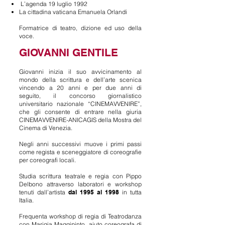
L’agenda 19 luglio 1992
La cittadina vaticana Emanuela Orlandi
Formatrice di teatro, dizione ed uso della
voce.
GIOVANNI GENTILE
Giovanni inizia il suo avvicinamento al
mondo della scrittura e dell’arte scenica
vincendo a 20 anni e per due anni di
seguito, il concorso giornalistico
universitario nazionale “CINEMAVVENIRE”,
che gli consente di entrare nella giuria
CINEMAVVENIRE-ANICAGIS della Mostra del
Cinema di Venezia.
Negli anni successivi muove i primi passi
come regista e sceneggiatore di coreografie
per coreografi locali.
Studia scrittura teatrale e regia con Pippo
Delbono attraverso laboratori e workshop
tenuti dall’artista
dal 1995 al 1998
in tutta
Italia.
Frequenta workshop di regia di Teatrodanza
con Marigia Maggipinto, aiuto coreografa di