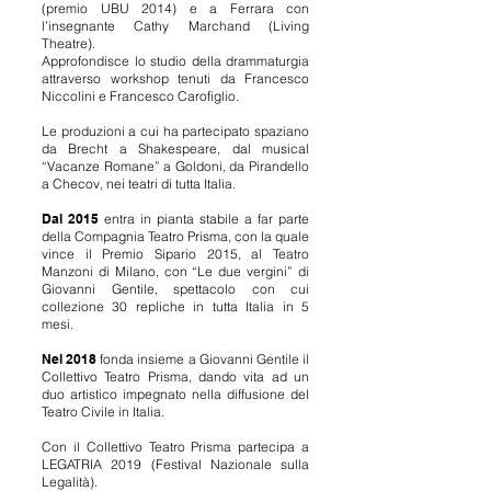
(premio UBU 2014) e a Ferrara con
l’insegnante Cathy Marchand (Living
Theatre).
Approfondisce lo studio della drammaturgia
attraverso workshop tenuti da Francesco
Niccolini e Francesco Carofiglio.
Le produzioni a cui ha partecipato spaziano
da Brecht a Shakespeare, dal musical
“Vacanze Romane” a Goldoni, da Pirandello
a Checov, nei teatri di tutta Italia.
Dal 2015
entra in pianta stabile a far parte
della Compagnia Teatro Prisma, con la quale
vince il Premio Sipario 2015, al Teatro
Manzoni di Milano, con “Le due vergini” di
Giovanni Gentile, spettacolo con cui
collezione 30 repliche in tutta Italia in 5
mesi.
Nel 2018
fonda insieme a Giovanni Gentile il
Collettivo Teatro Prisma, dando vita ad un
duo artistico impegnato nella diffusione del
Teatro Civile in Italia.
Con il Collettivo Teatro Prisma partecipa a
LEGATRIA 2019 (Festival Nazionale sulla
Legalità).