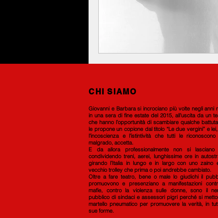
CHI SIAMO
G
iovanni e Barbara si incrociano più volte negli anni
in una sera di fine estate del 2015, all’uscita da un te
che hanno l’opportunità di scambiare qualche battuta
le propone un copione d
al titolo “Le due vergini” e lei
l’incoscienza e l’istintività che tutti le riconoscon
malgrado, accetta.
E da allora professionalmente non si lasciano 
condividendo treni, aerei, lunghissime ore in autost
girando l’Italia in lungo e in largo con uno zaino
vecchio trolley che prima o poi andrebbe cambiato.
Oltre a fare teatro, bene o male lo giudichi il pubb
promuovono e presenziano a manifestazioni contr
mafie, contro la violenza sulle donne, sono il ne
pubblico di sindaci e assessori pigri perché si mett
martello pneumatico per promuovere la verità, in tut
sue forme.