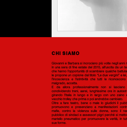
CHI SIAMO
G
iovanni e Barbara si incrociano più volte negli anni
in una sera di fine estate del 2015, all’uscita da un te
che hanno l’opportunità di scambiare qualche battuta
le propone un copione d
al titolo “Le due vergini” e lei
l’incoscienza e l’istintività che tutti le riconoscon
malgrado, accetta.
E da allora professionalmente non si lasciano 
condividendo treni, aerei, lunghissime ore in autost
girando l’Italia in lungo e in largo con uno zaino
vecchio trolley che prima o poi andrebbe cambiato.
Oltre a fare teatro, bene o male lo giudichi il pubb
promuovono e presenziano a manifestazioni contr
mafie, contro la violenza sulle donne, sono il ne
pubblico di sindaci e assessori pigri perché si mett
martello pneumatico per promuovere la verità, in tut
sue forme.