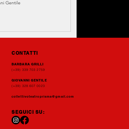
ni Gentile
CONTATTI
BARBARA GRILLI
(+39) 339
703 2759
GIOVANNI GENTIL
E
(+39) 328 607 0023
collettivoteatroprisma@gmail.com
SEGUICI SU: