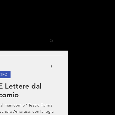
ATRO
 Lettere dal
comio
 dal manicomio" Teatro Forma,
essandro Amoruso, con la regia