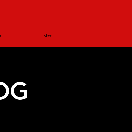
a
More...
OG