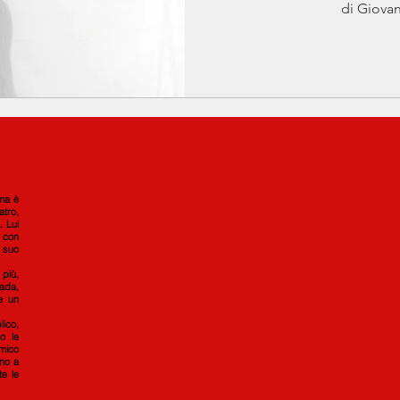
di Giovan
 ma è
atro,
. Lui
, con
o suo
più,
rada,
 e un
lico,
o le
mico
ono a
te le